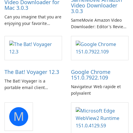
Video Downloader for
Video Downloader
Mac 3.0.3
3.0.3
Can you imagine that you are
SameMovie Amazon Video
enjoying your favorite
Downloader: Editor's Review
Amazon movies or TV shows
SameMovie Amazon Video
lying on the beach, camping
Downloader is a desktop
in the woods or even during
utility for saving Amazon
your long commute to work
Prime Video titles and other
by subway?
Amazon web-player content
to local drives in MP4 or MKV.
The Bat! Voyager 12.3
Google Chrome
151.0.7922.109
The Bat! Voyager is a
Navigateur Web rapide et
portable email client
polyvalent
software which you can
launch from any USB or
portable media on any
M
computer running Microsoft
Windows.