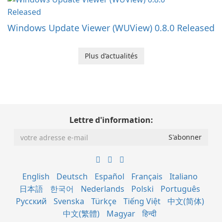
Windows Update Viewer (WUView) 0.8.0 Released
Plus d’actualités
Lettre d'information:
English
Deutsch
Español
Français
Italiano
日本語
한국어
Nederlands
Polski
Português
Русский
Svenska
Türkçe
Tiếng Việt
中文(简体)
中文(繁體)
Magyar
हिन्दी